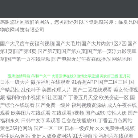
感谢您访问我们的网站，您可能还对以下资源感兴趣：临夏兄闪
物联网科技有限公司
国产大尺度午夜福利视频|国产大毛片|国产大片内射1区2区|国产
第1页|国产第4页|国产第7页|国产第八页|国产第一页浮力影院草
久久神马久久 影音先锋福利精品 久久丁香网 欧美亚洲综合TV 日韩美123区
草|国产第一页在线视频|国产电影无码午夜在线播放
网站地图
亚洲激情导航 AV操艹久艹 大香蕉伊在线9 激情文学亚洲 美女奸三级 五月花
日本一级大片
微拍福利在线观看
91香蕉APP
国产二区三区
国
A片 91熟妇探花 成人嫩草97A片 精品国产日韩欧美 人人妻人人操人人 亚洲
产精品性
乱伦种子
美国伦理大片
国产二区在线观看
美女伦理视
频
福利偷拍小视频
91社区国产
丁香五月天堂
欧美变态一区
国
第四页 最新五月丁香网 大香蕉超碰 韩国色色网 欧美日韩夫妻国产 日韩精品
产综合在线观看
国产免费一级片
福利视频资源站
成人午夜在线
观看
欧美图片在线观看
在线观看h视频
国产a级0
变性人妖
国产
视频 亚州日韩欧美 97偷偷碰狼人 成人自拍视频网站 精品一二一日韩 欧美日
福利永久
日韩中文字幕观看
足交在线播放91
丁香五月色网站
黄色3级抢网站
国产一区二区
日本一级婬片
久久免费手机视频
韩人人 无码视频韩 中文字幕国产 91手机在线视频 超碰97久久 国产黄页 九
学生妹Av网站
亚洲人成免费网站
91大神自拍
福利片在线观看