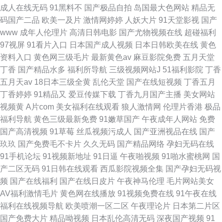
成人在线无码
91黑料不
国产极品自拍
岛国最大色网站
精品无
码国产二品
欧美一及片
激情网婷婷
人妖大片
91天堂影视
国产
www
成年人伦理片
高清日韩电影
国产尤物视频在线
超碰福利
97视屏
91看片入口
日本国产成人视频
日本日韩欧美在线
黄色
资料入口
黄色网三级毛片
最新黄色av
麻豆影院免费
五月天堂
丁香
国产精品水多
福利所导航
三级视频网站J
51福利影院
丁香
五月天av
18日本三级全黄
乱伦天堂
国产在线短视频
丁香五月
丁香婷婷
91精品又
爱豆传媒下载
丁香九月国产主播
美女网站
视频黄
A片com
美女福利在线观看
狼人激情网
伦理片香港
极品
福利导航
黄色三级最新免费
91嫩草国产
午夜成年人网站
免费
国产高清视频
91草莓
丝瓜视频污成人
国产亚洲视品在线
国产
玖玖
国产免费毛不卡片
久久无码
国产精品网络
孕妇无码在线
91手机论坛
91视频新地址
91日逼
午夜啪视频
91啪水蜜桃网
国
产二区无码
91日韩在线观看
西瓜影院视频全集
国产孕妇无码视
频
国产在线福利
国产在线日皮片
午夜神马伦理
毛片网站美女
AV福利激情毛片
黄色网在线播放
91视频免费在线
91午夜在线
福利在线视频导航
欧美喷潮一区二区
午夜理论片
日本第二片区
国产免费大片
精品呦视频
日本乱伦高清无码
深夜国产视频
91