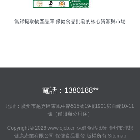
當歸提取物產品庫 保健食品批發的核心資源與市場
前景
電話：1380188**
地址：廣州市越秀區東風中路515號19樓1901房自編10-11
號（僅限辦公用途）
Copyright © 2026
www.ojcb.cn
保健食品批發
廣州市理想
健康產業有限公司
保健食品批發
版權所有
Sitemap