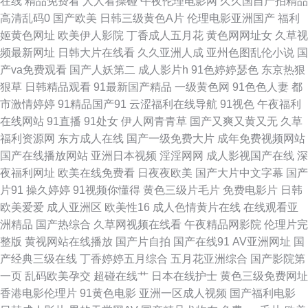
在线
精品免费看
人人看操碰
午夜伦理电影网
久久国自产拍精品
高清乱码0
国产欧美
日韩三级黄色A片
伦理电影亚洲国产
福利
天堂黄色 午夜激情久久激情 91资源共享视频 抖阴一二区 久久国产精品人夷
姬黄色网址
欧美伊人影院
丁香成人五月花
黄色网网址女
久草视
频最新网址
日韩大片在线看
久久亚洲人成
亚州色图乱伦小说
国
日韩av激情短篇 亚洲另类中 97久草热 东方av超碰 久久国内精品 神马午夜激
产va免费观看
国产人妖第二
成人影片h
91色婷婷瑟色
东京热狠
狠草
日韩精品观看
91最新国产精品
一级黄色网
91色色人妻
都
情 91丝袜福利 成人一级影片 久草社区在线 人妖操人妖 亚州中国色情 97人
市激情婷婷
91精品国产91
云涩福利在线导航
91视色
午夜福利
在线网站
91直播
91处女
伊人网青青草
国产又爽又黄又无
久草
妻在线视频 激情福利导航 日韩av首页 91cn入口 成人秘密网站 萌白酱在线
福利资源网
东方成人在线
国产一级免费大片
成年免费视频网站
国产在线播放网站
亚洲日本视频
淫淫网网
成人影视国产在线
深
午夜三级网站 91线看视频 大香蕉久久 久草精品在线 人妖丝袜 香蕉超碰 91
夜福利网址
欧美在线免费看
日夜夜欧美
国产大片中文字幕
国产
片91
操久婷婷
91视频你懂得
黄色三级片毛片
免费电影片
日韩
午夜电影 浮力麻豆影院 日本精品VA网站 91经典三级 国产第一二页 麻豆传
欧美爱爱
成人亚洲区
欧美性16
成人色情黄片在线
在线观看亚
洲精品
国产热综合
久草网视频在线看
午夜精品网影院
伦理片完
媒网站 三级在线网址 91成人软件 超碰从插 极品欧美 日本不卡不卡不卡 51
整版
黄视网站在线播放
国产片自拍
国产在线91
AV亚洲网址
国
产经典三级在线
丁香婷婷五月综合
五月花亚洲综合
国产影院第
黑料精品 超碰碰人人妻 久草网址 三级AV免费 足交丝袜在线视频 成人AⅤ 老
一页
乱码欧美孕交
超碰在线艹
日本在线护士
黄色三级免费网址
香港电影伦理片
91黄色电影
亚洲一区成人视频
国产福利电影
湿机操 视频91网址 91久色 成人电影国产MV 久久人阁 先锋资源久久 99热爱