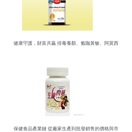
健康守護，財富共贏 排毒養顏、氨咖黃敏、阿莫西
林膠囊及保健食品招商代理誠邀合作
保健食品產業鏈 從廠家生產到批發銷售的價格與市