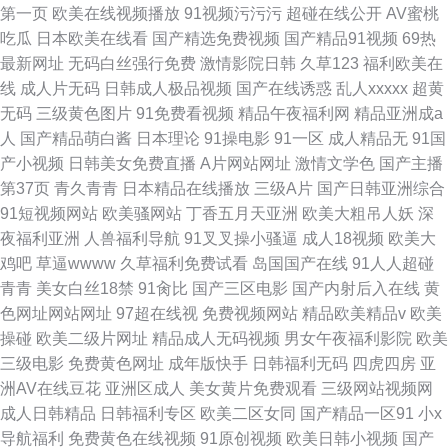
第一页
欧美在线视频播放
91视频污污污
超碰在线公开
AV蜜桃
吃瓜
日本欧美在线看
国产精选免费视频
国产精品91视频
69热
最新网址
无码白丝强行免费
激情影院日韩
久草123
福利欧美在
线
成人片无码
日韩成人极品视频
国产在线诱惑
乱人xxxxx
超黄
无码
三级黄色图片
91免费看视频
精品午夜福利网
精品亚洲成a
人
国产精品萌白酱
日本理论
91操电影
91一区
成人精品无
91国
产小视频
日韩美女免费直播
A片网站网址
激情文学色
国产主播
第37页
青久青青
日本精品在线播放
三级A片
国产日韩亚洲综合
91短视频网站
欧美骚网站
丁香五月天亚洲
欧美大粗吊人妖
深
夜福利亚洲
人兽福利导航
91叉叉操小骚逼
成人18视频
欧美大
鸡吧
草逼wwww
久草福利免费试看
岛国国产在线
91人人超碰
青青
美女白丝18禁
91肏比
国产三区电影
国产内射后入在线
黄
色网址网站网址
97超在线视
免费视频网站
精品欧美精品v
欧美
操碰
欧美二级片网址
精品成人无码视频
男女午夜福利影院
欧美
三级电影
免费黄色网址
成年版快手
日韩福利无码
四虎四房
亚
洲AV在线豆花
亚洲区成人
美女黄片免费观看
三级网站视频网
成人日韩精品
日韩福利专区
欧美二区女同
国产精品一区91
小x
导航福利
免费黄色在线视频
91原创视频
欧美日韩小视频
国产