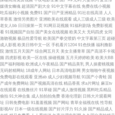
媒倩女幽魂
超清国产剧大全
91中文字幕在线
免费在线小视频
www日韩免费 国产人片久久 欧美成人图片 午夜剧场福利 91少女 超碰肏屄
吃瓜福利小视频
免费91
国产日产亚洲精品
91社在线高清
人人
草香蕉
激情另类图片
亚洲欧美在线观看
成人三级成人三级
欧美
韩国黄色无码91 欧洲性生活网站 婷婷五月天成人色 综合欧美国产日韩 超碰
老女人bb
日日操第一页
91网豆花视频
91福利剧场
免费影视观
看
91视频国产自拍
国产美女在线视频
欧美又大
无码四虎
女同
96 精品日韩 人人艹肏 午夜激情网站入口 91日本在线视频 肏屄视频网址 国
激吻视频
极品性爱导航
欧美国产拳交喷奶
中文字幕第三页
超碰
成人影视
欧美日韩中文一区
手机看片1204
91色快播
福利撸影
产三级片视频 狼友专区 日本91视免费 性爱成人午夜 变态AV网站 黑丝色片
院
激情五月天国产
综合网五月天
美女主播青草
国产高清不卡视
频
四虎影视
欧美一区在线
操碰视频
五月天婷婷欧美
欧美大BB
色播视频 欧美网站 无码AV福利 91看片免费下载 肏屄高清视频不卡 国产足
国产福利啪啪
欧洲成人午夜精品
国产精品美乳
男人操蜜桃视频
无码射精网站
18成年人网站
日本高清电影网
男女啪啪午夜视频
交网站 免费的成人91 日韩欧美综合色片 91夫妻原创久久 超碰在线免费97
免费电影在线观看
亚洲ab
成人少妇视频导航
91国产小青蛙
国
产成年免费网站
国产视频高清在线
精品香蕉
求a片网址
麻豆tv
黄色爱片 人妖啪啪网站 香蕉视频偷拍 91在线网页视频 成人羞羞午夜 黄色片
在线观看
在线撸丝片
91草碰
国产成人激情视频
黑料吃瓜精品
偷拍
91大神合集
成人拍拍拍免费
香港伦理剧
日韩大片观看网
子看看 欧美小性爱 午夜小影视 91在线精品视频 东方亚洲色图91 老湿影院免
址
日韩免费电影
91羞羞视频
国产网站
青草全福视在线
性导航
影视AV
日本一级在线视频
国产好片浮力
91久操
国产精品成人
费69 日本午夜福利影院 综合激情导航 www国产传媒 国产青青草精品 男人