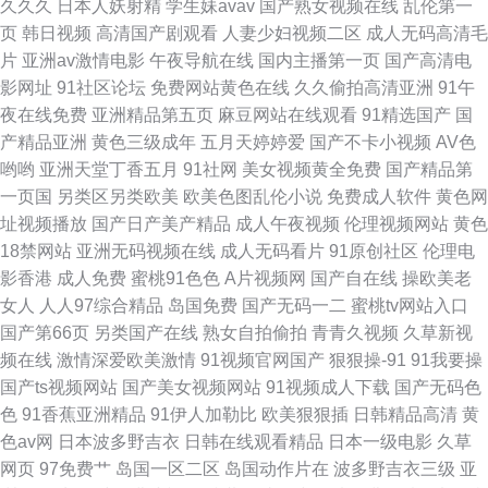
久久久
日本人妖射精
学生妹avav
国产熟女视频在线
乱伦第一
页
韩日视频
高清国产剧观看
人妻少妇视频二区
成人无码高清毛
片
亚洲av激情电影
午夜导航在线
国内主播第一页
国产高清电
影网址
91社区论坛
免费网站黄色在线
久久偷拍高清亚洲
91午
夜在线免费
亚洲精品第五页
麻豆网站在线观看
91精选国产
国
产精品亚洲
黄色三级成年
五月天婷婷爱
国产不卡小视频
AV色
哟哟
亚洲天堂丁香五月
91社网
美女视频黄全免费
国产精品第
一页国
另类区另类欧美
欧美色图乱伦小说
免费成人软件
黄色网
址视频播放
国产日产美产精品
成人午夜视频
伦理视频网站
黄色
18禁网站
亚洲无码视频在线
成人无码看片
91原创社区
伦理电
影香港
成人免费
蜜桃91色色
A片视频网
国产自在线
操欧美老
女人
人人97综合精品
岛国免费
国产无码一二
蜜桃tv网站入口
国产第66页
另类国产在线
熟女自拍偷拍
青青久视频
久草新视
频在线
激情深爱欧美激情
91视频官网国产
狠狠操-91
91我要操
国产ts视频网站
国产美女视频网站
91视频成人下载
国产无码色
色
91香蕉亚洲精品
91伊人加勒比
欧美狠狠插
日韩精品高清
黄
色av网
日本波多野吉衣
日韩在线观看精品
日本一级电影
久草
网页
97免费艹
岛国一区二区
岛国动作片在
波多野吉衣三级
亚