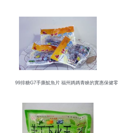
場分析
99排糖G7手撕魷魚片 福州媽媽青睞的實惠保健零
食