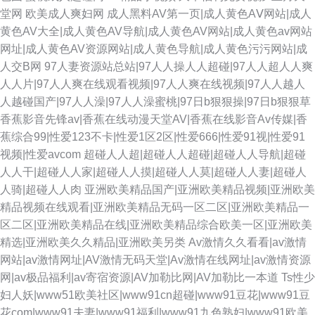
堂网
欧美成人爽妇网
成人黑料AV第一页|成人黄色AⅤ网站|成人
黄色AV大全|成人黄色AV导航|成人黄色AV网站|成人黄色av网站
网址|成人黄色AV资源网站|成人黄色导航|成人黄色污污网站|成
人交B网
97人妻资源站总站|97人人操人人超碰|97人人超人人爽
人人片|97人人爽在线观看视频|97人人爽在线视频|97人人越人
人越碰国产|97人人澡|97人人澡蜜桃|97日b狠狠操|97日b狠狠草
香蕉影音先锋av|香蕉在线动漫天堂AV|香蕉在线影音Av传媒|香
蕉综合99|性爱123不卡|性爱1区2区|性爱666|性爱91视|性爱91
视频|性爱avcom
超碰人人超|超碰人人超碰|超碰人人导航|超碰
人人干|超碰人人家|超碰人人摸|超碰人人莫|超碰人人妻|超碰人
人骑|超碰人人肉
亚洲欧美精品国产|亚洲欧美精品视频|亚洲欧美
精品视频在线观看|亚洲欧美精品无码一区二区|亚洲欧美精品一
区二区|亚洲欧美精品在线|亚洲欧美精品综合欧美一区|亚洲欧美
精选|亚洲欧美久久精品|亚洲欧美另类
Av激情久久看看|av激情
网站|av激情网址|AV激情无码天堂|Av激情在线网址|av激情资源
网|av极品福利|av寄宿资源|AV加勒比网|AV加勒比一本道
Ts性少
妇人妖|www51欧美社区|www91cn超碰|www91豆花|www91豆
花com|www91夫妻|www91福利|www91九色熟妇|www91欧美