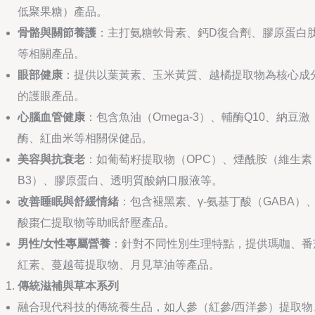
低聚果糖）產品。
骨骼與關節養護
：主打氨糖軟骨素、鈣D復合劑、膠原蛋白
等相關產品。
眼部健康
：提供以葉黃素、玉米黃質、越橘提取物為核心成
的護眼產品。
心腦血管健康
：包含魚油（Omega-3）、輔酶Q10、納豆激
酶、紅曲米等相關保健品。
美容與抗衰老
：如葡萄籽提取物（OPC）、煙酰胺（維生素
B3）、膠原蛋白、透明質酸鈉口服液等。
改善睡眠與舒緩情緒
：包含褪黑素、γ-氨基丁酸（GABA）
酸棗仁提取物等助眠舒壓產品。
男性/女性專屬營養
：針對不同性別生理特點，提供瑪咖、番
紅素、蔓越莓提取物、月見草油等產品。
傳統滋補與草本系列
融合現代科技的傳統養生品，如人參（紅參/西洋參）提取物