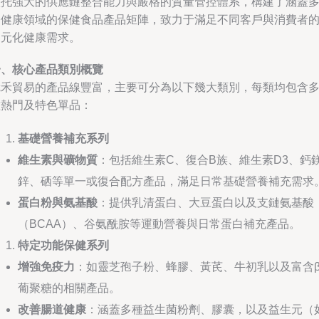
依托強大的供應鏈整合能力與嚴格的質量管控體系，構建了涵蓋
個健康領域的保健食品產品矩陣，致力于滿足不同客戶與消費者
多元化健康需求。
一、核心產品類別概覽
冠禾貿易的產品線豐富，主要可分為以下幾大類別，每類均包含
種熱門及特色單品：
基礎營養補充系列
維生素與礦物質
：包括維生素C、復合B族、維生素D3、鈣
鋅、硒等單一或復合配方產品，滿足日常基礎營養補充需求
蛋白粉與氨基酸
：提供乳清蛋白、大豆蛋白以及支鏈氨基酸
（BCAA）、谷氨酰胺等運動營養與日常蛋白補充產品。
特定功能保健系列
增強免疫力
：如靈芝孢子粉、蜂膠、黃芪、牛初乳以及富含β
葡聚糖的相關產品。
改善腸道健康
：涵蓋多種益生菌粉劑、膠囊，以及益生元（