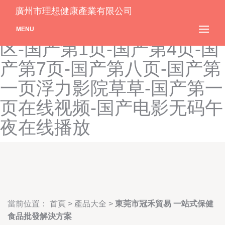
国产大尺度午夜福利视频-国
廣州市理想健康產業有限公司
产大毛片-国产大片内射1区2
MENU
区-国产第1页-国产第4页-国
产第7页-国产第八页-国产第
一页浮力影院草草-国产第一
页在线视频-国产电影无码午
夜在线播放
當前位置：
首頁
>
產品大全
>
東莞市冠禾貿易 一站式保健
食品批發解決方案