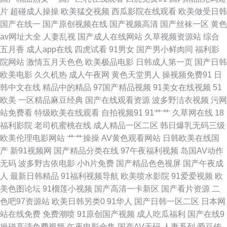
片
超碰成人操操
欧美猛交视频
西瓜影院在线观看
欧美做受日韩
论坛 精品成人毛久久片 男人影院网 三级片操逼 影音先锋俺去啦 97超碰探花
国产在线一
国产原创视频在线
国产视频高清
国产丝袜一区
黄色
av网址大全
人妻乱视
国产成人在线网站
久草视频资源站
综合
成人深夜福利18 狠狠谢影院 青青操黄色网址 午夜激情福利 91成人影 www
五月香
成人app在线
四虎试看
91男女
国产男小鲜肉同
福利影
院网站
激情五月天色色
欧美极品电影
日韩成人第一页
国产日韩
久久伊人 国模100p 美女抠逼视频 欧美一区二区蜜桃 韩国理论av电影 欧美
欧美电影
久久机热
成人午夜网
黄色天堂男人
操视频免费91
日
韩中文在线
精品中的精品
97国产精品视频
91美女在线视频
51
丝袜婷婷 自慰91 av男人天堂手机 国产精品精品久久 久草欧美在线观看 日韩
欧美
一区精品麻豆经典
国产在线观看资源
波多野洁衣视频
污网
站免费看
特级欧美在线观看
自拍视频91
91艹艹
久草网在线
18
欧美三级 亚洲动态色图 91探花app 超碰草碰 黑丝袜喷水视频网 麻豆免费男
福利影院
老司机蜜桃在线
成人精品一区二区
韩日爆乳无码三级
欧美伦理电影网站
艹艹操操
AV黄色观看网站
日韩欧美在线国
女叉草 日韩精品乱 亚洲黄色免费电影 91日本 成人自慰网站香蕉 狼人综合
产
新91视频网
国产精品分类在线
97午夜福利视频
岛国AV动作
无码
波多野吉依电影
小h片免费
国产精品色色视屏
国产午夜成
AV 日韩成人无码免费 亚洲成人小说网址 97不卡视频 成人又大又黄免费 韩
人
最新日韩精品
91福利视频导航
欧美喷水影院
91爱爱视频
欧
美色图论坛
91榴莲小视频
国产高清一卡新区
国产看片资源
二
日屄视频 男人的天堂红桃 日韩欧美亚洲成人 91成人在线网址 www黑料尤物
色吧97资源站
欧美日韩另类0
91华人
国产日韩一区二区
日本网
站在线免费
免费潮喷
91原创国产视频
成人吃瓜福利
国产在线9
国产精品成品人品 老司机福利导航站 日韩AV大桥网站 亚洲久色 91茄子桃子
操碰高清免费视频
午夜电影全集
国产AV无码
人妻系列
爱豆传