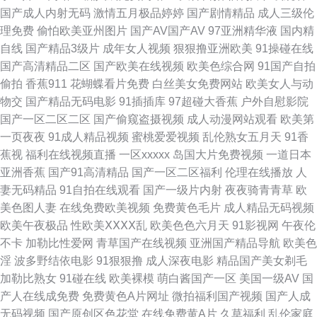
国产成人内射无码
激情五月极品婷婷
国产剧情精品
成人三级伦
一色秀直播 欧美性交免费网站 深夜浮力视频 91超碰导航中字 变态91网站 成
理免费
偷怕欧美亚州图片
国产AV国产AV
97亚洲精华液
国内精
自线
国产精品3级片
成年女人视频
狠狠撸亚洲欧美
91操碰在线
人在线免费 国产激情一区 久久玖玖视 男女靠逼国产 欧洲操逼艺术 熟妇伦理
国产高清精品二区
国产欧美在线视频
欧美色综合网
91国产自拍
偷拍
香蕉911
花蝴蝶看片免费
白丝美女免费网站
欧美女人与动
片 中文字幕日韩电影 97人人舔 超碰在线人人看 福利社午夜福利 精品久久超
物交
国产精品无码电影
91插插库
97超碰大香蕉
户外自慰影院
国产一区二区二区
国产偷窥盗摄视频
成人动漫网站观看
欧美第
碰 美女视频网站 日韩无码三级 亚洲天堂2025 91熟妇探花 www伊人a片 传
一页夜夜
91成人精品视频
蜜桃爱爱视频
乱伦熟女五月天
91香
蕉视
福利在线视频直播
一区xxxxx
岛国大片免费视频
一道日本
媒AV影视 国产影院 另类激情网 人人爱超碰 99热这里有9 大香蕉伊色 韩日
亚洲香蕉
国产91高清精品
国产一区二区福利
伦理在线播放
人
妻无码精品
91自拍在线观看
国产一级片内射
夜夜骑青青草
欧
123区 另类婷婷 欧美天天激情 亚洲黄色小说网址 91九色123区 肏屄视频网
美色图人妻
在线免费欧美视频
免费黄色毛片
成人精品无码视频
欧美午夜极品
性欧美ⅩⅩⅩⅩ乱
欧美色色六月天
91影视网
午夜伦
址 囯产精品一二三 久草手机在线视频 内射喷水高潮视频 日日夜夜看毛片 在
不卡
加勒比性爱网
青草国产在线视频
亚洲国产精品导航
欧美色
淫
波多野结依电影
91狠狠撸
成人深夜电影
精品国产美女剃毛
线黄色网 白丝喷水网站 国产欧美日韩另类 欧美福利中出 日韩三级毛片免 亚
加勒比熟女
91碰在线
欧美裸模
萌白酱国产一区
美国一级AV
国
产人在线成免费
免费黄色A片网址
微拍福利国产视频
国产人成
洲色图第三页 99国产丝袜足交 草比在线观看 国产精品自拍官网 另类Av色五
无码视频
国产原创区色花堂
在线免费黄A片
久草福利
乱伦家庭