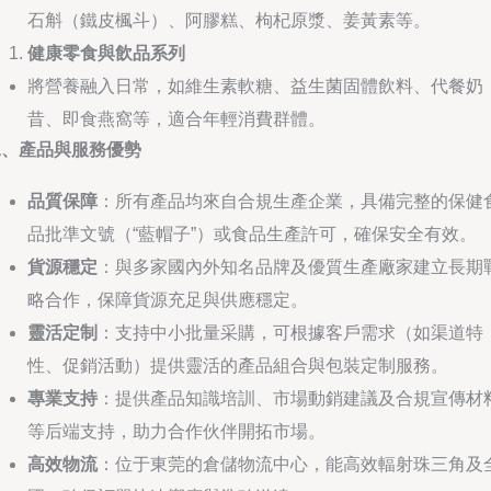
石斛（鐵皮楓斗）、阿膠糕、枸杞原漿、姜黃素等。
健康零食與飲品系列
將營養融入日常，如維生素軟糖、益生菌固體飲料、代餐奶
昔、即食燕窩等，適合年輕消費群體。
二、產品與服務優勢
品質保障
：所有產品均來自合規生產企業，具備完整的保健
品批準文號（“藍帽子”）或食品生產許可，確保安全有效。
貨源穩定
：與多家國內外知名品牌及優質生產廠家建立長期
略合作，保障貨源充足與供應穩定。
靈活定制
：支持中小批量采購，可根據客戶需求（如渠道特
性、促銷活動）提供靈活的產品組合與包裝定制服務。
專業支持
：提供產品知識培訓、市場動銷建議及合規宣傳材
等后端支持，助力合作伙伴開拓市場。
高效物流
：位于東莞的倉儲物流中心，能高效輻射珠三角及