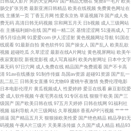
日韩成人影片
男的天堂网AV
国产精品尤物在
免费a一毛片
欧美
肠交扩张另类
最新亚洲日韩精品
欧美在线视频
免费黄色网址在
豆 黄色三级免费网址 青青操黄色网址 亚洲激情性爱 白丝后入屁内射 日本在
线
主播第一页
丁香五月网
性爱东京热
草逼视频78
国产成人免
费无码
高清日韩无码视频
宗和网五月天
日b视频
成人三级网站
www电影 97资原总站 国产嫖妓自拍 高清无码色情导航 日韩区二区 91国产
在
主播福利姬h在线
国产精一精二区
基情涩涩网
51漫画成人
丁
香5月综合网
91爱爱com
伊人涩涩射
黄色视频网址导航
91国在
尤物 国产精品电影推荐 欧美性爱中文字幕 影音先锋99爱 肏屄图片吴梦梦 九
线观看
91最新自拍
黄色软件91
国产操女人
国产乱人
欧美乱欲
视频
超碰吃瓜
久草涩涩
最新在线A片网址
黄色视屏网站
欧美午
九肏肏 日韩av成人网站 91网站永久 国产性交网 欧亚韩日 伊人超碰在线 波
夜寂寞影院
新视觉影视
成人写真福利
欧美内射网址
日本中文字
幕无码
97日穴网
成人免费在线
精品国产免费观看
国产不卡高
多野吉衣家91 精品呦呦呦 日韩狼友网 91国产免费视频 成人剧场小视d 欧美
清
91av在线播放
91制作传媒
岛国av资源
超碰91资源
国产乱一
乱二乱三
日韩美女直播
91尤物69
蜜桃午夜激情
免费伦理电影
干逼 亚洲春色另类 草莓视频91
日本电影伦理片
黄瓜视频成人
性爱婷婷
爱豆在线看
麻豆影院爱
爱
成人软件视频
午夜宅男在线
91专区在线
狠狠干欧美
国产三
级国产
国产欧美日韩在线
97五月天婷婷
日韩在线网
91福利社
视频
福利导航
A片三级网站
久草视频8
香蕉APP污视频
艹艹艹
插逼
国产精品五月天
狠狠操欧美性爱
国产绝色精品
精品孕妇无
码视频
午夜A片三级片
天美果冻传媒
久久国产成人精品
精品93