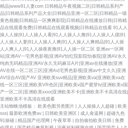
精品|www91人妻com
日韩精品午夜视频二区|日韩精品系列产
品|日韩精品系列产品大全|日韩精品亚洲一区二区|日韩精品一级
黄色视频|日韩精品一区爽爽影院|日韩精品在线播放日韩|日韩精
品在线观看免费|日韩精品在线观看视频|日韩精品在线看
91人人
操人人操|91人人操人人看|91人人操人人撸|91人人操人人摸|91
人人操人人妻|91人人操人人爽|91人人操人人爽精品|91人人操
人人爽人人|91人人操夜夜撸|91人人操一区二区
亚洲av一区网
站|亚洲AV一宅男色影视|亚洲AV怡红院影院怡春院|亚洲AV永久
纯肉无码精品|亚洲AV永久无码麻豆A片|亚洲av在线播放|亚洲
AV在线一区二区三区|亚洲Av|宅男色影视|亚洲av中文久久|亚洲
AV综合AV国产AV
亚洲欧美suv精品|亚洲欧美va|亚洲欧美va在
线一区三区|亚洲欧美VR色区|亚洲欧美v国产蜜芽tv|亚洲欧美v国
产一区二区|亚洲欧美xxxx|亚洲欧美不卡|亚洲欧美不卡高清在线|
亚洲欧美不卡高清在线观看
主站蜘蛛池模板：
欧美色图另类图片
|
人人操操人人超碰
|
欧美
sss
|
最新欧洲免费av
|
日韩欧美亚洲区
|
成人肏逼网
|
超碰九色
91操碰
|
精品国产伦理网
|
午夜草草
|
自拍偷拍欧美日韩
|
免费
伦理片
|
国产精品嫩草影视
|
深夜福利视频在线
|
国产国产人
|
久