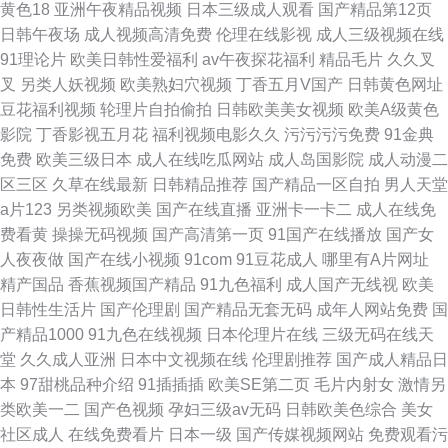
黄色18
亚洲午夜精品视频
日本三级成人观看
国产精品第12页
日韩午夜场
成人视频高清免费
伦理在线影视
成人三级视频在线
91理论片
欧美日韩性爱福利
av午夜探花福利
精品毛片
久久叉
叉
另类人妖视频
欧美熟妇穴视频
丁香五月V国产
日韩黄色网址
豆花福利视频
轮理片自拍偷拍
日韩欧美美女视频
欧美A级黄色
影院
丁香影视五月花
福利视频电影久久
污污污污免费
91金典
免费
欧美三级日本
成人在线吃瓜网站
成人岛国影院
成人动漫二
区三区
久草在线最新
日韩精品推荐
国产精品一区自拍
男人天堂
a片123
另类视频欧美
国产在线直播
亚洲卡一卡二
成人在线免
费看黄
操操无码视频
国产高清第一页
91国产在线播放
国产女
人夜夜做
国产在线小视频
91com
91豆花成人
哪里有A片网址
精产国品
香蕉视频国产精品
91九色福利
成人国产无线视
欧美
日韩性生活片
国产伦理剧
国产精品无套无码
成年人网站免费
国
产精品1000
91九色在线视频
日本伦理片在线
三级无码在线天
堂
久久成人亚洲
日本中文视频在线
伦理剧推荐
国产成人精品日
本
97甜桃品种介绍
91插插插
欧美SE第二页
毛片内射女
激情另
类欧美一二
国产色视频
孕妇三级av无码
日韩欧美色综合
美女
社区成人
在线免费看片
日本一级
国产传媒视频网站
免费观看污