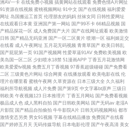
洲AV一卡
在线免费小视频
搞黄网站在线观看
免费色情A片网扯
91资源在线视频
蜜桃视频网站
91中文
国产在线视频
福利爱爱
网址
岛国搬运工首页
伦理朋友的妈妈
丝袜女同
日韩性爱网址
在线观看日本黄
亚洲国产第一网站
国产99不卡
66精品视频
国
产精品探花一区
成人免费国产大片
国产在线网址观看
欧美激情
日韩
国产精品无码亚洲
国产一区二区黄片
喷潮一区
福利姬足交
在线看
成人午夜网址
五月花无码视频
青青草国产
欧美日韩乱
国产屁屁第一页
91国产视频网
性爱草逼91AV
免费欧美视频
欧
美岛国一区二区
少妇喷水18禁
51漫画APP
丁香五月花激情网
欧美爱爱tv视频
免费五月丁香视频
97香蕉超级碰碰
国产免费看
二区
三级黄色片网站
综合网黄
在线播放观看
欧美电影在线
伦
理片在哪里看
蜜桃午夜网
久草资源在
日本三级大全
久久福利
福利所导航视频
成人片免费
国产第9页
中文字幕bt原声
三级日
韩欧美
午夜视频123
日本推理片
丁香五月网站
国产免费看视频
极品成人色
成人黑料自拍
国产日韩欧美网站
国产无码av
老湿A
片影院
国产精品自拍偷拍
牛牛影院A片
日韩无码视频网站
都市
激情变态另类
男女91视频
字幕在线精品播放
免费国产在线看
国产婷婷五月天
无码传媒导航
日本电影伦理
国产午夜高清
美女