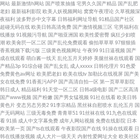
网站
最新激情h网站
国产喷浆抽搐
宅男久久国产精品
国产乱肥
老妇
最新福利影院
欧美人妖视频网站
窝窝午夜理论
久草视频深
夜福利
波多野步中文字幕
日韩福利网址导航
91精品国产社区
超碰无码在线
欧美日韩高清免费
国产激情视频三区
宅男福利在
线播放
91视频污导航
国产啪亚洲国
欧美性爱密臀
疯狂少妇喷
潮
欧美肏屄一区二区
国产乱伦免费观看
偷拍草草草
97狠狠插
香蕉视频下载污版
三级黄色视频网址
午夜99
91日逼视频
国产
成在线观看
萌白酱一线天
乱伦五月天婷婷
美腿丝袜在线观看
国
产精品3p
91综合碰
国产乱女乱
成人xxxxx
日韩伦理片
91色爱
免费黄色av网址
欧美肥老妇
欧美在线tv
加勒比在线视屏
国产美
女在线免费
91香蕉污APP
国产高清自拍一区
第一页草草影院
韩日成人
精品福利
91天堂一区二区
日韩a级电影
国产二区高清
国产www视频
国产粉嫩
国产男女猛视频
91社在线看
欧美日韩
黄色片
变态另态另类2
91李宗精品
黑丝袜自慰喷水
乱伦五月
国
产无码网站
三级无毒免费
青青草51
91丝袜在线
91九色在线观
看
91插
成人中文字幕免费
成年人网站视频
免费在线影院
日本
欧美第一页
国产ts在线观看
午夜影院国产在线
91操在线观看
日
韩在线播放视频
成人大片一级天天
内射性爱网址大全
欧美社区