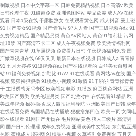
刺激视频
日本中文字幕一区
日韩免费精品视频
日本高清v
欧美
日韩伦理午夜
91碰超免费
亚洲色图网站
精品欧美
成人AV在线
观看
日本a级在线
干露脸熟女
在线观看黄色网
成人抖音
爰上碰
91
国产美女91视频
国产情侣片
97人人看
国产三级视频在线
91
免费视频精品
国产精品另类
黄色AV网站人
黄色91福利社
污网
址18禁
国产高清不卡二区
成人午夜视频免费
欧美激情福利网
国产青青青草
91草逼视频
免费看片日韩
午夜视频福利免费
国
产嫩草视频在线
69叉叉叉
最新日本在线视频
日韩成人a
青青操
91
五月天婷婷
91短视频在线
国产在线观看的
白丝美女自慰网
站
91福利免费视频
加勒比91AV
91在线观看
黄网站av在线
国产
视频
狠狠擼狠狠擼
91桃色小视频
91激情
91干啪啪
青青操青青
干
主播诱惑无码专区
欧美视频电影
91播放
麻豆桃色网站
亚洲
欧美国产另类
欧美伦理另类
国产刺激对白
在线观看91精品
欧
美成年视频
操碰操揉
成人微拍福利导航
亚洲欧美国产日韩
成年
在线观看免费
岛国精品在线播放
狠狠撸第四色
欧美一页
女同电
影在线观看
91网国产尤物在
毛片网站黄色
狼人三级片
高清男
同
国产日韩伦理淫
成年免费视频
亚洲欧美中文视频
东京热亚洲
色图
蜜桃成人超碰网
91精品小视频
久草福利免费视影
五月天