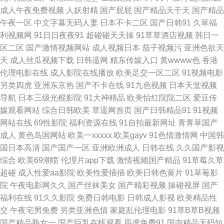
成人午夜免费视频
人妖射精
国产屁屁
国产精品天干天
国产精品
月 青娱乐999 四虎av在线网址 中文AV三级 91专区熟女 国产情侣久久 美女
午夜一区
中文字幕无码人妻
日本不卡二区
国产日韩91
久草福
利视频网
91日日夜夜91
超碰碰天天操
91草草酒店视频
韩日一
bb 婷婷性爱 尤物自拍成人 91天堂视频 超碰99热 韩日一区视频 另类图亚洲
区二区
国产激情视频网站
成人视频日本
茄子视频污
亚洲色欲天
天
成人丝瓜视频下载
日韩逼网
精东传媒入口
黄wwww色
香港
青青草社区 三级视频国产 午夜天堂91视频 91茄子看片 成人剧场 国产一线二
伦理电影在线
成人影院在线播放
欧美足交一区二区
91视频电影
另类四虎
亚洲东京热
国产不卡在线
91九色视频
日本天堂视频
线 久草视频资源站 蜜桃午夜福利院 日韩AV首 五月天A片 在线观看污视频 91
导航
日本三级光棍影院
91大神精品
欧美怡红院院二区
爱豆传
媒观看网站
综合日韩欧美
草逼网首页
国产日韩精品91
91视频
色啦自拍 WWW曰逼 国产欧美二 久久性交网p 日本A∨ 熟女91 伊人综合另类
网站在线
69性影院
福利资源在线
91自拍最新网址
青青草国产
成人
黄色岛国网站
欧美一xxxxx
欧美gayv
91色情激情网
中国韩
AV美女网址 国产第一页影院 九一传媒作品 青青操avbb 手机看片青青草 91
国日本高清
国产国产一区
亚洲欧洲成人
日韩在线
久久国产影视
综合
欧美69潮喷
伦理片app下载
激情视频国产精品
91草莓久草
插插插精品 av激情黄亚洲 福利网址导航在线 久草精品视频 日本情色2区3区
超碰
成人性爱aa影院
欧美性爱插插
欧美日韩色黄片
91草莓影
院
午夜电影网久久
国产丝袜美女
国产精彩视频
操碰视屏
国产
亚州色图1 91av福利 97福利在线 草莓伊人成人网 精免费国产 欧美日韩一级
福利在线
91久久影院
免费日韩电影
日韩成人影视
欧美精品性
交
午夜宅男免费
另类亚洲色情
家庭乱伦理电影
91草B草B视频
二级 婷婷色色五月天 在线观看91视频 97激情97激情 超碰福利av 国产成人
国产精品熟女一
国产巨乳在线观看
四虎免费91
国内精品无码短